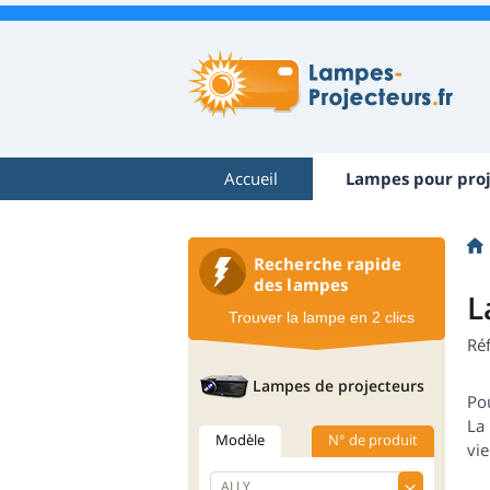
Accueil
Lampes pour proj
Recherche rapide
des lampes
L
Trouver la lampe en 2 clics
Ré
Lampes de projecteurs
Pou
La 
Modèle
N° de produit
vi