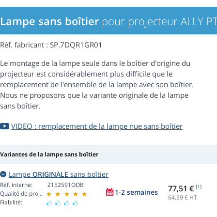
Lampe sans boîtier
pour projecteur ALLY P
Réf. fabricant : SP.7DQR1GR01
Le montage de la lampe seule dans le boîtier d'origine du
projecteur est considérablement plus difficile que le
remplacement de l'ensemble de la lampe avec son boîtier.
Nous ne proposons que la variante originale de la lampe
sans boîtier.
VIDEO : remplacement de la lampe nue sans boîtier
Variantes de la lampe sans boîtier
Lampe
ORIGINALE
sans boîtier
Réf. interne:
Z152591OOB
77,51 €
[1]
1-2 semaines
Qualité de proj.:
64,59
€ HT
Fiabilité: