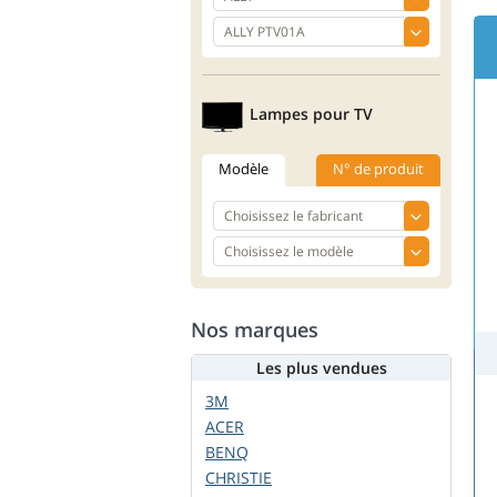
Lampes pour TV
Modèle
N° de produit
Nos marques
Les plus vendues
3M
ACER
BENQ
CHRISTIE