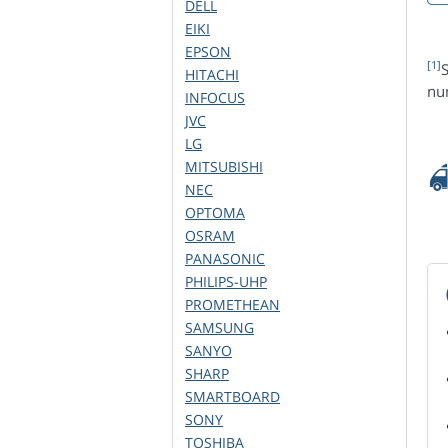
DELL
EIKI
EPSON
[1]
S
HITACHI
num
INFOCUS
JVC
LG
MITSUBISHI
NEC
OPTOMA
OSRAM
PANASONIC
PHILIPS-UHP
PROMETHEAN
SAMSUNG
SANYO
SHARP
SMARTBOARD
SONY
TOSHIBA