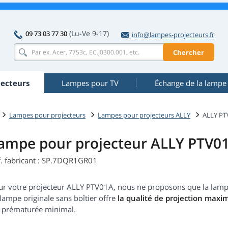
(Lu-Ve 9-17)
09 73 03 77 30
info@lampes-projecteurs.fr
Chercher
ecteurs
Lampes pour TV
Échange de la lampe
Lampes pour projecteurs
Lampes pour projecteurs ALLY
ALLY PT
ampe pour projecteur ALLY PTV0
f. fabricant : SP.7DQR1GR01
r votre projecteur ALLY PTV01A, nous ne proposons que la lampe n
lampe originale sans boîtier offre
la qualité de projection maxi
e prématurée minimal.