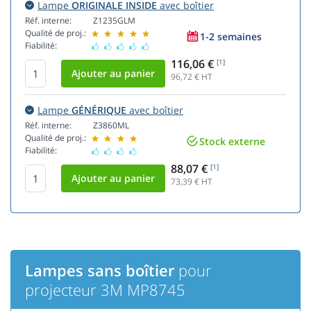
Lampe
ORIGINALE INSIDE
avec boîtier
Réf. interne:
Z1235GLM
Qualité de proj.:
1-2 semaines
Fiabilité:
116,06 €
[1]
96,72
€ HT
Lampe
GÉNÉRIQUE
avec boîtier
Réf. interne:
Z3860ML
Qualité de proj.:
Stock externe
Fiabilité:
88,07 €
[1]
73,39
€ HT
Lampes sans boîtier
pour
projecteur 3M MP8745