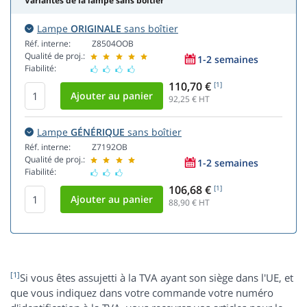
Variantes de la lampe sans boîtier
Lampe
ORIGINALE
sans boîtier
Réf. interne:
Z8504OOB
Qualité de proj.:
1-2 semaines
Fiabilité:
110,70 €
[1]
92,25
€ HT
Lampe
GÉNÉRIQUE
sans boîtier
Réf. interne:
Z7192OB
Qualité de proj.:
1-2 semaines
Fiabilité:
106,68 €
[1]
88,90
€ HT
[1]
Si vous êtes assujetti à la TVA ayant son siège dans l'UE, et
que vous indiquez dans votre commande votre numéro