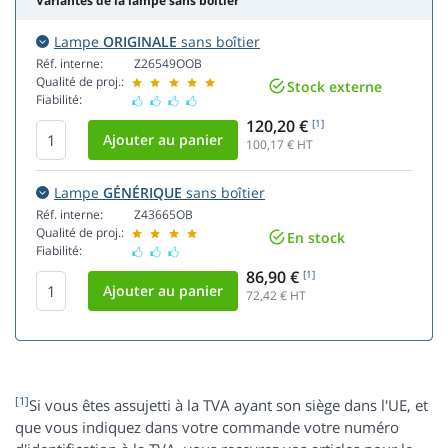
Variantes de la lampe sans boîtier
Lampe
ORIGINALE
sans boîtier
Réf. interne:
Z26549OOB
Qualité de proj.:
Stock externe
Fiabilité:
120,20 €
[1]
100,17
€ HT
Lampe
GÉNÉRIQUE
sans boîtier
Réf. interne:
Z43665OB
Qualité de proj.:
En stock
Fiabilité:
86,90 €
[1]
72,42
€ HT
[1]
Si vous êtes assujetti à la TVA ayant son siège dans l'UE, et
que vous indiquez dans votre commande votre numéro