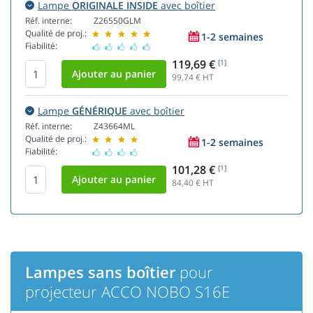
Lampe
ORIGINALE INSIDE
avec boîtier
Réf. interne:
Z26550GLM
Qualité de proj.:
1-2 semaines
Fiabilité:
119,69 €
[1]
99,74
€ HT
Lampe
GÉNÉRIQUE
avec boîtier
Réf. interne:
Z43664ML
Qualité de proj.:
1-2 semaines
Fiabilité:
101,28 €
[1]
84,40
€ HT
Lampes sans boîtier
pour
projecteur ACCO NOBO S16E