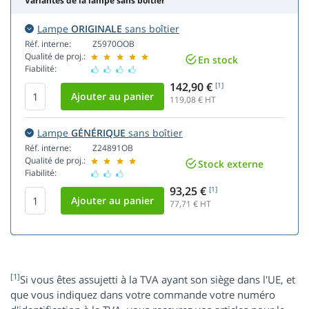
Variantes de la lampe sans boîtier
Lampe
ORIGINALE
sans boîtier
Réf. interne:
Z5970OOB
Qualité de proj.:
En stock
Fiabilité:
142,90 €
[1]
119,08
€ HT
Lampe
GÉNÉRIQUE
sans boîtier
Réf. interne:
Z24891OB
Qualité de proj.:
Stock externe
Fiabilité:
93,25 €
[1]
77,71
€ HT
[1]
Si vous êtes assujetti à la TVA ayant son siège dans l'UE, et
que vous indiquez dans votre commande votre numéro