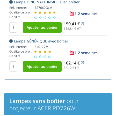
Lampe
ORIGINALE INSIDE
avec boîtier
Réf. interne:
Z27660GLM
Qualité de proj.:
1-2 semaines
Fiabilité:
159,41 €
[1]
132,84
€ HT
Lampe
GÉNÉRIQUE
avec boîtier
Réf. interne:
Z40177ML
Qualité de proj.:
1-2 semaines
Fiabilité:
102,14 €
[1]
85,12
€ HT
Lampes sans boîtier
pour
projecteur ACER PD726W