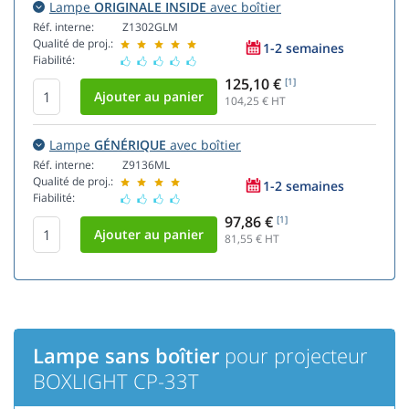
Lampe
ORIGINALE INSIDE
avec boîtier
Réf. interne:
Z1302GLM
Qualité de proj.:
1-2 semaines
Fiabilité:
125,10 €
[1]
104,25
€ HT
Lampe
GÉNÉRIQUE
avec boîtier
Réf. interne:
Z9136ML
Qualité de proj.:
1-2 semaines
Fiabilité:
97,86 €
[1]
81,55
€ HT
Lampe sans boîtier
pour projecteur
BOXLIGHT CP-33T