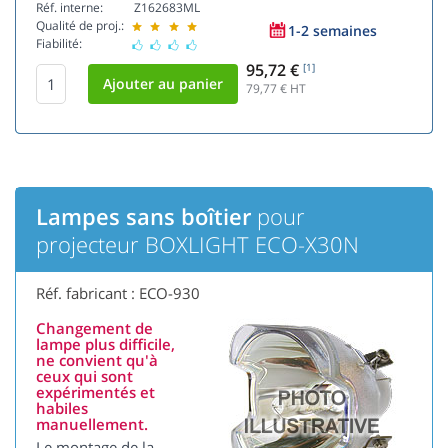
Réf. interne:
Z162683ML
Qualité de proj.:
1-2 semaines
Fiabilité:
95,72 €
[1]
79,77
€ HT
Lampes sans boîtier
pour
projecteur BOXLIGHT ECO-X30N
Réf. fabricant : ECO-930
Changement de
lampe plus difficile,
ne convient qu'à
ceux qui sont
expérimentés et
habiles
manuellement.
Le montage de la