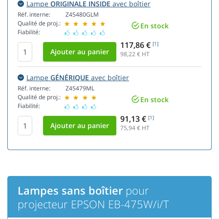
Lampe
ORIGINALE INSIDE
avec boîtier
Réf. interne:
Z45480GLM
Qualité de proj.:
En stock
Fiabilité:
117,86 €
[1]
98,22
€ HT
Lampe
GÉNÉRIQUE
avec boîtier
Réf. interne:
Z45479ML
Qualité de proj.:
En stock
Fiabilité:
91,13 €
[1]
75,94
€ HT
Lampes sans boîtier
pour
projecteur EPSON EB-475W/i/T