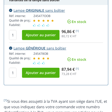
Variantes de la lampe sans boîtier
Lampe
ORIGINALE
sans boîtier
Réf. interne:
Z45477OOB
Qualité de proj.:
En stock
Fiabilité:
96,86 €
[1]
80,72
€ HT
Lampe
GÉNÉRIQUE
sans boîtier
Réf. interne:
Z45478OB
Qualité de proj.:
En stock
Fiabilité:
87,94 €
[1]
73,28
€ HT
[1]
Si vous êtes assujetti à la TVA ayant son siège dans l'UE, et
que vous indiquez dans votre commande votre numéro