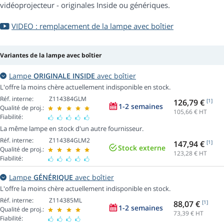
vidéoprojecteur - originales Inside ou génériques.
VIDEO : remplacement de la lampe avec boîtier
Variantes de la lampe avec boîtier
Lampe
ORIGINALE INSIDE
avec boîtier
L'offre la moins chère actuellement indisponible en stock.
Réf. interne:
Z114384GLM
126,79 €
[1]
1-2 semaines
Qualité de proj.:
105,66
€ HT
Fiabilité:
La même lampe en stock d'un autre fournisseur.
Réf. interne:
Z114384GLM2
147,94 €
[1]
Stock externe
Qualité de proj.:
123,28
€ HT
Fiabilité:
Lampe
GÉNÉRIQUE
avec boîtier
L'offre la moins chère actuellement indisponible en stock.
Réf. interne:
Z114385ML
88,07 €
[1]
1-2 semaines
Qualité de proj.:
73,39
€ HT
Fiabilité: