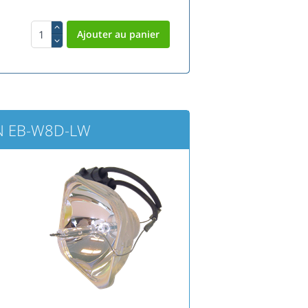
ON EB-W8D-LW