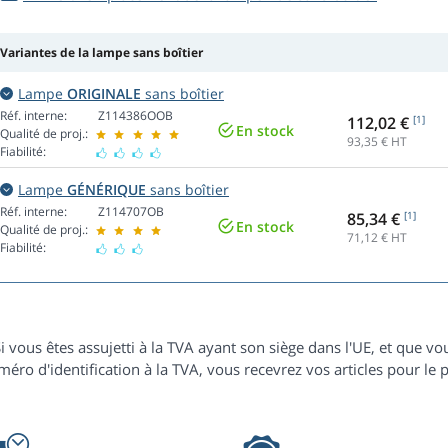
Variantes de la lampe sans boîtier
Lampe
ORIGINALE
sans boîtier
Réf. interne:
Z114386OOB
112,02 €
[1]
En stock
Qualité de proj.:
93,35
€ HT
Fiabilité:
Lampe
GÉNÉRIQUE
sans boîtier
Réf. interne:
Z114707OB
85,34 €
[1]
En stock
Qualité de proj.:
71,12
€ HT
Fiabilité:
i vous êtes assujetti à la TVA ayant son siège dans l'UE, et que
éro d'identification à la TVA, vous recevrez vos articles pour le p