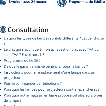
Livraison sous 24 heures
Programme de fidélité
Consultation
En quoi les types de lampes sont-ils différents ? Lequel choisir
?
Le prix qui s'applique à mon achat est un prix avec TVA ou
sans TVA ? Envoi hors UE.
Programme de fidélité
De quelle garantie vais-je bénéficier pour la lampe ?
Instructions pour le remplacement d'une lampe dans un
projecteur
Puis-je commander par téléphone ?
Pourquoi les lampes pour projecteurs sont-elles si chères ?
Pourquoi notre magasin en ligne propose-t-il plusieurs types
de lampe ?