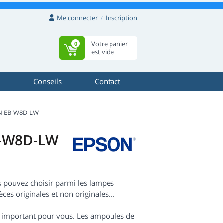
Me connecter
Inscription
Votre panier
0
est vide
Conseils
Contact
N EB-W8D-LW
B-W8D-LW
 pouvez choisir parmi les lampes
ces originales et non originales...
est important pour vous. Les ampoules de