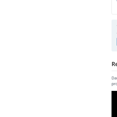
R
Da
pr