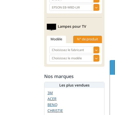
Lampes pour TV
Modèle
N° de produit
Nos marques
Les plus vendues
3M
ACER
BENQ
CHRISTIE