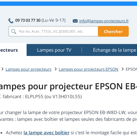
(Lu-Ve 9-17)
09 73 03 77 30
info@lampes-projecteurs.fr
Chercher
ecteurs
Lampes pour TV
Échange de la lampe
Lampes pour projecteurs
Lampes pour projecteurs EPSON
EPSO
ampes pour projecteur EPSON E
f. fabricant : ELPLP55 (ou V13H010L55)
ur changer la lampe de votre projecteur EPSON EB-W8D-LW, vous
vantes : lampes avec boîtier et lampes seules des fabricants de piè
Achetez
la lampe avec boîtier
si c'est le montage facile qui 