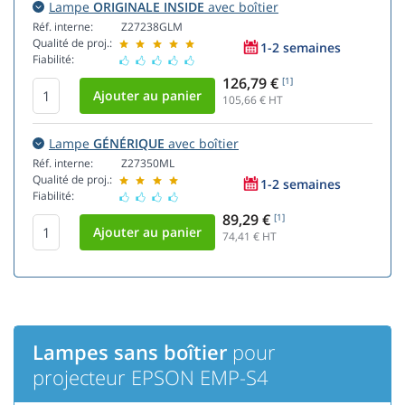
Lampe
ORIGINALE INSIDE
avec boîtier
Réf. interne:
Z27238GLM
Qualité de proj.:
1-2 semaines
Fiabilité:
126,79 €
[1]
105,66
€ HT
Lampe
GÉNÉRIQUE
avec boîtier
Réf. interne:
Z27350ML
Qualité de proj.:
1-2 semaines
Fiabilité:
89,29 €
[1]
74,41
€ HT
Lampes sans boîtier
pour
projecteur EPSON EMP-S4