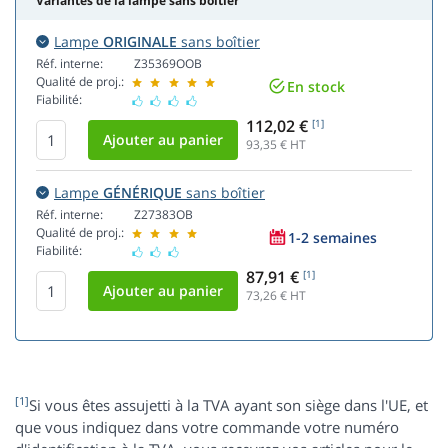
Variantes de la lampe sans boîtier
Lampe
ORIGINALE
sans boîtier
Réf. interne:
Z35369OOB
Qualité de proj.:
En stock
Fiabilité:
112,02 €
[1]
93,35
€ HT
Lampe
GÉNÉRIQUE
sans boîtier
Réf. interne:
Z27383OB
Qualité de proj.:
1-2 semaines
Fiabilité:
87,91 €
[1]
73,26
€ HT
[1]
Si vous êtes assujetti à la TVA ayant son siège dans l'UE, et
que vous indiquez dans votre commande votre numéro