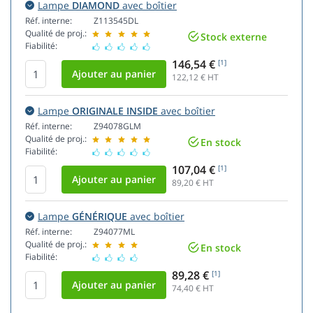
Lampe
DIAMOND
avec boîtier
Réf. interne:
Z113545DL
Qualité de proj.:
Stock externe
Fiabilité:
146,54 €
[1]
122,12
€ HT
Lampe
ORIGINALE INSIDE
avec boîtier
Réf. interne:
Z94078GLM
Qualité de proj.:
En stock
Fiabilité:
107,04 €
[1]
89,20
€ HT
Lampe
GÉNÉRIQUE
avec boîtier
Réf. interne:
Z94077ML
Qualité de proj.:
En stock
Fiabilité:
89,28 €
[1]
74,40
€ HT