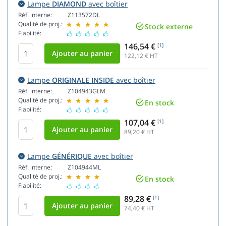
Lampe
DIAMOND
avec boîtier
Réf. interne:
Z113572DL
Qualité de proj.:
Stock externe
Fiabilité:
146,54 €
[1]
122,12
€ HT
Lampe
ORIGINALE INSIDE
avec boîtier
Réf. interne:
Z104943GLM
Qualité de proj.:
En stock
Fiabilité:
107,04 €
[1]
89,20
€ HT
Lampe
GÉNÉRIQUE
avec boîtier
Réf. interne:
Z104944ML
Qualité de proj.:
En stock
Fiabilité:
89,28 €
[1]
74,40
€ HT