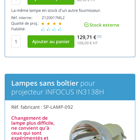
La même lampe en stock d'un autre fournisseur.
Réf. interne:
Z120017ML2
Qualité de proj.:
Stock externe
Fiabilité:
129,71 €
[1]
108,09
€ HT
Lampes sans boîtier
pour
projecteur INFOCUS IN3138H
Réf. fabricant : SP-LAMP-092
Changement de
lampe plus difficile,
ne convient qu'à
ceux qui sont
expérimentés et