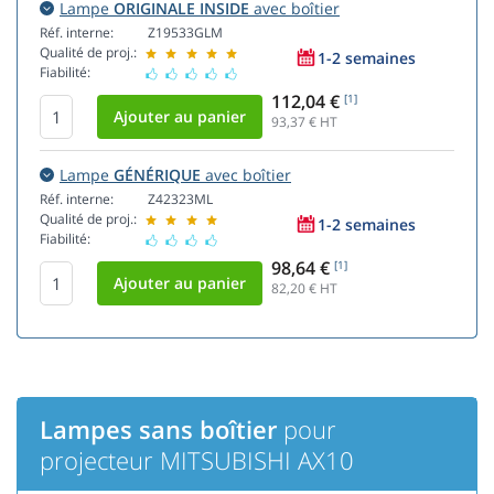
Lampe
ORIGINALE INSIDE
avec boîtier
Réf. interne:
Z19533GLM
Qualité de proj.:
1-2 semaines
Fiabilité:
112,04 €
[1]
93,37
€ HT
Lampe
GÉNÉRIQUE
avec boîtier
Réf. interne:
Z42323ML
Qualité de proj.:
1-2 semaines
Fiabilité:
98,64 €
[1]
82,20
€ HT
Lampes sans boîtier
pour
projecteur MITSUBISHI AX10