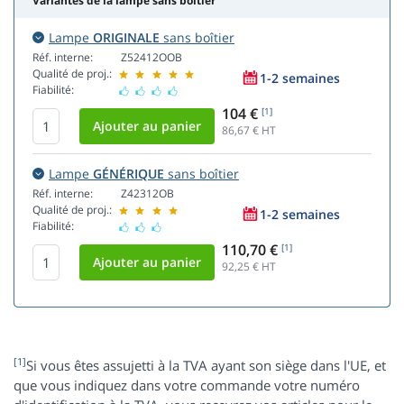
Variantes de la lampe sans boîtier
Lampe
ORIGINALE
sans boîtier
Réf. interne:
Z52412OOB
Qualité de proj.:
1-2 semaines
Fiabilité:
104 €
[1]
86,67
€ HT
Lampe
GÉNÉRIQUE
sans boîtier
Réf. interne:
Z42312OB
Qualité de proj.:
1-2 semaines
Fiabilité:
110,70 €
[1]
92,25
€ HT
[1]
Si vous êtes assujetti à la TVA ayant son siège dans l'UE, et
que vous indiquez dans votre commande votre numéro