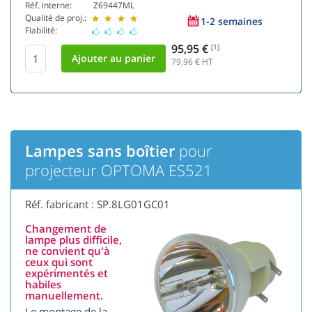
Réf. interne:
Z69447ML
Qualité de proj.:
1-2 semaines
Fiabilité:
95,95 €
[1]
79,96
€ HT
Lampes sans boîtier
pour
projecteur OPTOMA ES521
Réf. fabricant : SP.8LG01GC01
Changement de
lampe plus difficile,
ne convient qu'à
ceux qui sont
expérimentés et
habiles
manuellement.
Le montage de la