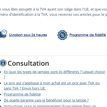
i vous êtes assujetti à la TVA ayant son siège dans l'UE, et que
éro d'identification à la TVA, vous recevrez vos articles pour le p
Livraison sous 24 heures
Programme de fidélité
Consultation
En quoi les types de lampes sont-ils différents ? Lequel choisir
?
Le prix qui s'applique à mon achat est un prix avec TVA ou
sans TVA ? Envoi hors UE.
Programme de fidélité
De quelle garantie vais-je bénéficier pour la lampe ?
Instructions pour le remplacement d'une lampe dans un