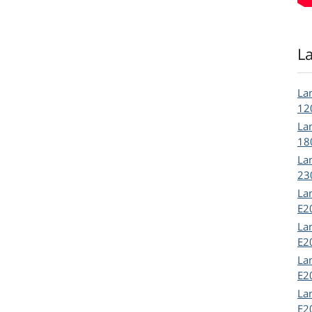
L
La
12
La
18
La
23
La
E2
La
E2
La
E2
La
E2