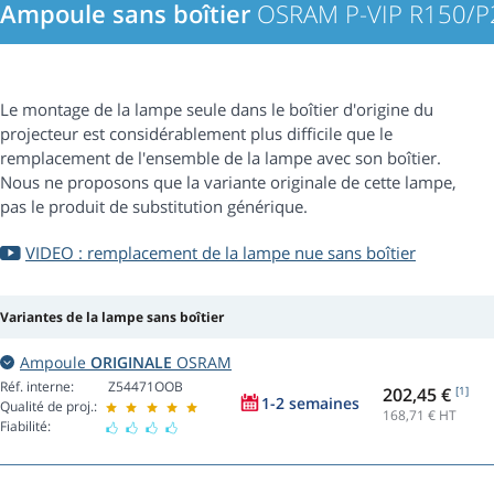
Ampoule sans boîtier
OSRAM P-VIP R150/P
Le montage de la lampe seule dans le boîtier d'origine du
projecteur est considérablement plus difficile que le
remplacement de l'ensemble de la lampe avec son boîtier.
Nous ne proposons que la variante originale de cette lampe,
pas le produit de substitution générique.
VIDEO : remplacement de la lampe nue sans boîtier
Variantes de la lampe sans boîtier
Ampoule
ORIGINALE
OSRAM
Réf. interne:
Z54471OOB
202,45 €
[1]
1-2 semaines
Qualité de proj.:
168,71
€ HT
Fiabilité: