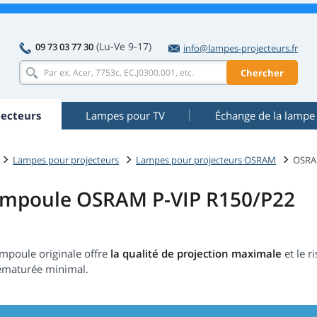
(Lu-Ve 9-17)
09 73 03 77 30
info@lampes-projecteurs.fr
Chercher
ecteurs
Lampes pour TV
Échange de la lampe
Lampes pour projecteurs
Lampes pour projecteurs OSRAM
OSRA
mpoule OSRAM P-VIP R150/P22
ampoule originale offre
la qualité de projection maximale
et le r
ématurée minimal.