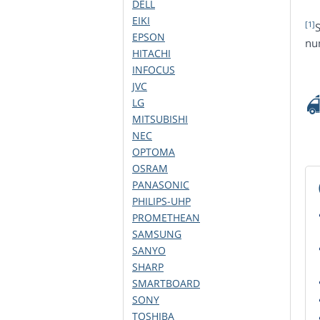
DELL
EIKI
[1]
S
EPSON
num
HITACHI
INFOCUS
JVC
LG
MITSUBISHI
NEC
OPTOMA
OSRAM
PANASONIC
PHILIPS-UHP
PROMETHEAN
SAMSUNG
SANYO
SHARP
SMARTBOARD
SONY
TOSHIBA