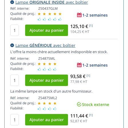
Lampe
ORIGINALE INSIDE
avec boîtier
Réf. interne:
Z50437GLM
Qualité de proj.:
1-2 semaines
Fiabilité:
125,10 €
[1]
104,25
€ HT
Lampe
GÉNÉRIQUE
avec boîtier
L'offre la moins chère actuellement indisponible en stock.
Réf. interne:
Z54875ML
Qualité de proj.:
1-2 semaines
Fiabilité:
93,58 €
[1]
77,98
€ HT
La même lampe en stock d'un autre fournisseur.
Réf. interne:
Z54875ML2
Qualité de proj.:
Stock externe
Fiabilité:
111,44 €
[1]
92,87
€ HT