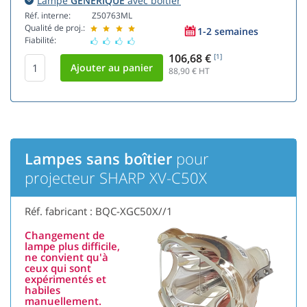
Lampe
GÉNÉRIQUE
avec boîtier
Réf. interne:
Z50763ML
Qualité de proj.:
1-2 semaines
Fiabilité:
106,68 €
[1]
88,90
€ HT
Lampes sans boîtier
pour
projecteur SHARP XV-C50X
Réf. fabricant : BQC-XGC50X//1
Changement de
lampe plus difficile,
ne convient qu'à
ceux qui sont
expérimentés et
habiles
manuellement.