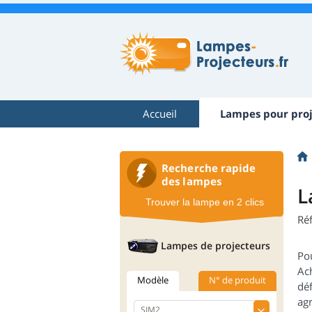
Accueil
Lampes pour proj
Recherche rapide
des lampes
L
Trouver la lampe en 2 clics
Ré
Lampes de projecteurs
Po
Ac
Modèle
N° de produit
dé
agr