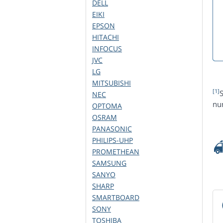
DELL
EIKI
EPSON
HITACHI
INFOCUS
JVC
LG
MITSUBISHI
[1]
S
NEC
num
OPTOMA
OSRAM
PANASONIC
PHILIPS-UHP
PROMETHEAN
SAMSUNG
SANYO
SHARP
SMARTBOARD
SONY
TOSHIBA