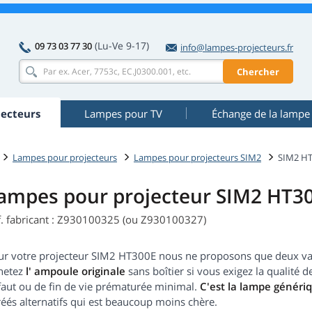
(Lu-Ve 9-17)
09 73 03 77 30
info@lampes-projecteurs.fr
Chercher
ecteurs
Lampes pour TV
Échange de la lampe
Lampes pour projecteurs
Lampes pour projecteurs SIM2
SIM2 H
ampes pour projecteur SIM2 HT3
f. fabricant : Z930100325 (ou Z930100327)
ur votre projecteur SIM2 HT300E nous ne proposons que deux var
hetez
l' ampoule originale
sans boîtier si vous exigez la qualité 
faut ou de fin de vie prématurée minimal.
C'est la lampe généri
éés alternatifs qui est beaucoup moins chère.