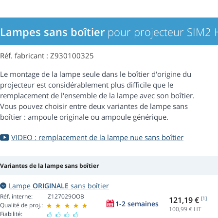
Lampes sans boîtier
pour projecteur SIM2
Réf. fabricant : Z930100325
Le montage de la lampe seule dans le boîtier d'origine du
projecteur est considérablement plus difficile que le
remplacement de l'ensemble de la lampe avec son boîtier.
Vous pouvez choisir entre deux variantes de lampe sans
boîtier : ampoule originale ou ampoule générique.
VIDEO : remplacement de la lampe nue sans boîtier
Variantes de la lampe sans boîtier
Lampe
ORIGINALE
sans boîtier
Réf. interne:
Z127029OOB
121,19 €
[1]
1-2 semaines
Qualité de proj.:
100,99
€ HT
Fiabilité: