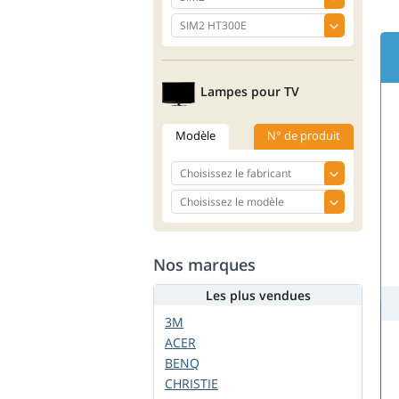
Lampes pour TV
Modèle
N° de produit
Nos marques
Les plus vendues
3M
ACER
BENQ
CHRISTIE