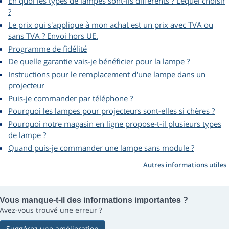
En quoi les types de lampes sont-ils différents ? Lequel choisir
?
Le prix qui s'applique à mon achat est un prix avec TVA ou
sans TVA ? Envoi hors UE.
Programme de fidélité
De quelle garantie vais-je bénéficier pour la lampe ?
Instructions pour le remplacement d'une lampe dans un
projecteur
Puis-je commander par téléphone ?
Pourquoi les lampes pour projecteurs sont-elles si chères ?
Pourquoi notre magasin en ligne propose-t-il plusieurs types
de lampe ?
Quand puis-je commander une lampe sans module ?
Autres informations utiles
Vous manque-t-il des informations importantes ?
Avez-vous trouvé une erreur ?
Suggérez une amélioration