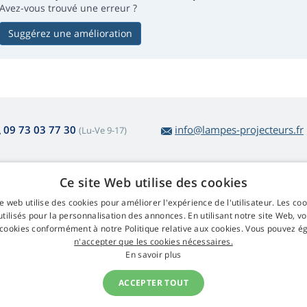
Avez-vous trouvé une erreur ?
Suggérez une amélioration
09 73 03 77 30
info@lampes-projecteurs.fr
(Lu-Ve 9-17)
Ce site Web utilise des cookies
r l'achat des lampes
Web Retail s.r.o.
e web utilise des cookies pour améliorer l'expérience de l'utilisateur. Les co
tour et réclamation
Contact
tilisés pour la personnalisation des annonces. En utilisant notre site Web, v
tour facile d'articles
GDPR
 cookies conformément à notre Politique relative aux cookies. Vous pouvez 
nditions générales de vente
n'accepter que les cookies nécessaires.
aitement des réclamations
En savoir plus
ACCEPTER TOUT