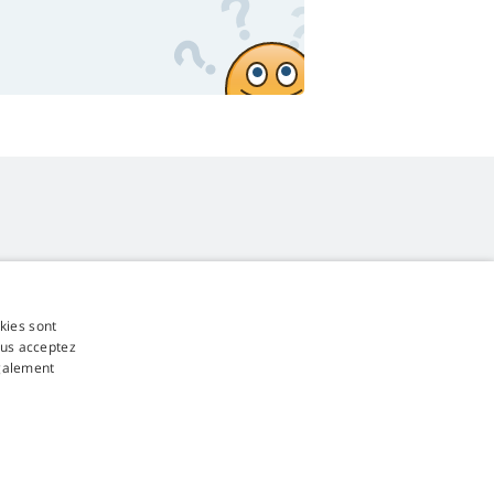
okies sont
4,9
étoiles
ous acceptez
545 commentaires
Google
également