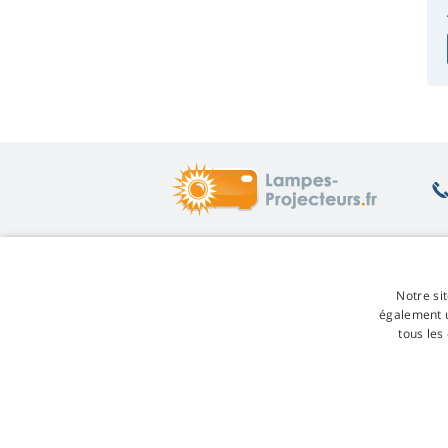
Ce qui vous intéresse
Su
Notre sit
Conseils
Re
également u
Garantie des lampes
Re
tous les
Réduction de fidélité
Co
Remplacement de la lampe
Tr
Quelle lampe choisir