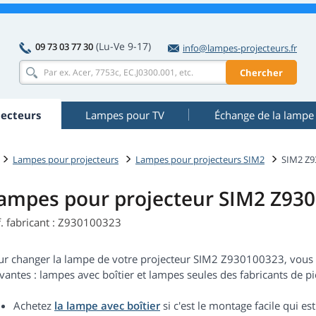
(Lu-Ve 9-17)
09 73 03 77 30
info@lampes-projecteurs.fr
Chercher
ecteurs
Lampes pour TV
Échange de la lampe
Lampes pour projecteurs
Lampes pour projecteurs SIM2
SIM2 Z9
ampes pour projecteur SIM2 Z93
f. fabricant : Z930100323
ur changer la lampe de votre projecteur SIM2 Z930100323, vous 
vantes : lampes avec boîtier et lampes seules des fabricants de piè
Achetez
la lampe avec boîtier
si c'est le montage facile qui 