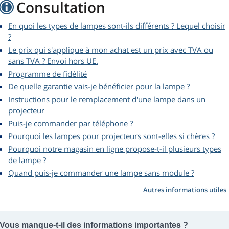
Consultation
En quoi les types de lampes sont-ils différents ? Lequel choisir
?
Le prix qui s'applique à mon achat est un prix avec TVA ou
sans TVA ? Envoi hors UE.
Programme de fidélité
De quelle garantie vais-je bénéficier pour la lampe ?
Instructions pour le remplacement d'une lampe dans un
projecteur
Puis-je commander par téléphone ?
Pourquoi les lampes pour projecteurs sont-elles si chères ?
Pourquoi notre magasin en ligne propose-t-il plusieurs types
de lampe ?
Quand puis-je commander une lampe sans module ?
Autres informations utiles
Vous manque-t-il des informations importantes ?