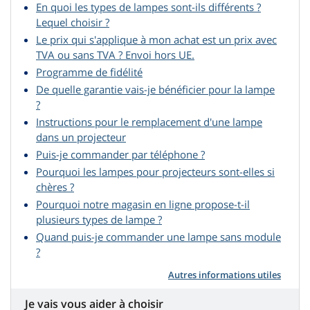
En quoi les types de lampes sont-ils différents ?
Lequel choisir ?
Le prix qui s'applique à mon achat est un prix avec
TVA ou sans TVA ? Envoi hors UE.
Programme de fidélité
De quelle garantie vais-je bénéficier pour la lampe
?
Instructions pour le remplacement d'une lampe
dans un projecteur
Puis-je commander par téléphone ?
Pourquoi les lampes pour projecteurs sont-elles si
chères ?
Pourquoi notre magasin en ligne propose-t-il
plusieurs types de lampe ?
Quand puis-je commander une lampe sans module
?
Autres informations utiles
Je vais vous aider à choisir