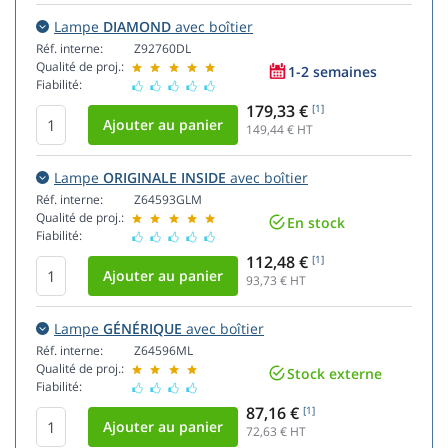
Lampe
DIAMOND
avec boîtier
Réf. interne:
Z92760DL
Qualité de proj.:
1-2 semaines
Fiabilité:
179,33 €
[1]
149,44
€ HT
Lampe
ORIGINALE INSIDE
avec boîtier
Réf. interne:
Z64593GLM
Qualité de proj.:
En stock
Fiabilité:
112,48 €
[1]
93,73
€ HT
Lampe
GÉNÉRIQUE
avec boîtier
Réf. interne:
Z64596ML
Qualité de proj.:
Stock externe
Fiabilité:
87,16 €
[1]
72,63
€ HT