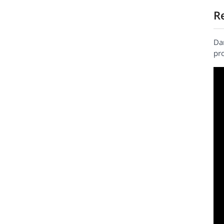
R
Da
pr