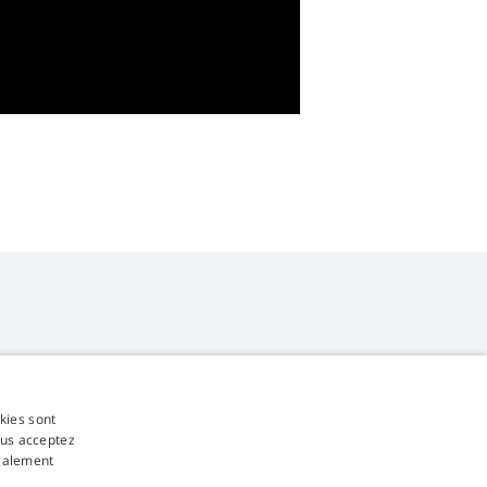
okies sont
4,9
étoiles
ous acceptez
545 commentaires
Google
également