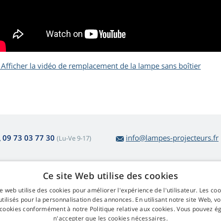
Afficher la vidéo de remplacement de la lampe sans boîtier
09 73 03 77 30
info@lampes-projecteurs.fr
(Lu-Ve 9-17)
Ce site Web utilise des cookies
r l'achat des lampes
Web Retail s.r.o.
e web utilise des cookies pour améliorer l'expérience de l'utilisateur. Les co
tour et réclamation
Contact
tilisés pour la personnalisation des annonces. En utilisant notre site Web, v
tour facile d'articles
GDPR
 cookies conformément à notre Politique relative aux cookies. Vous pouvez 
nditions générales de vente
n'accepter que les cookies nécessaires.