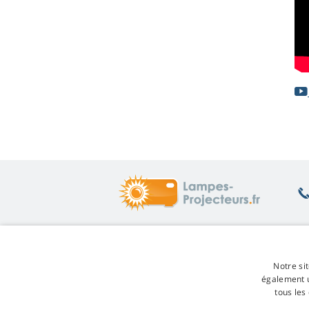
Ce qui vous intéresse
Su
Notre sit
Conseils
Re
également u
Garantie des lampes
Re
tous les
Réduction de fidélité
Co