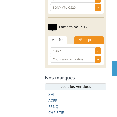
Lampes pour TV
Modèle
N° de produit
Nos marques
Les plus vendues
3M
ACER
BENQ
CHRISTIE