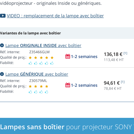
vidéoprojecteur - originales Inside ou génériques.
VIDEO : remplacement de la lampe avec boîtier
Variantes de la lampe avec boîtier
Lampe
ORIGINALE INSIDE
avec boîtier
Réf. interne:
Z35466GLM
136,18 €
[1]
1-2 semaines
Qualité de proj.:
113,48
€ HT
Fiabilité:
Lampe
GÉNÉRIQUE
avec boîtier
Réf. interne:
Z30579ML
94,61 €
[1]
1-2 semaines
Qualité de proj.:
78,84
€ HT
Fiabilité:
Lampes sans boîtier
pour projecteur SONY