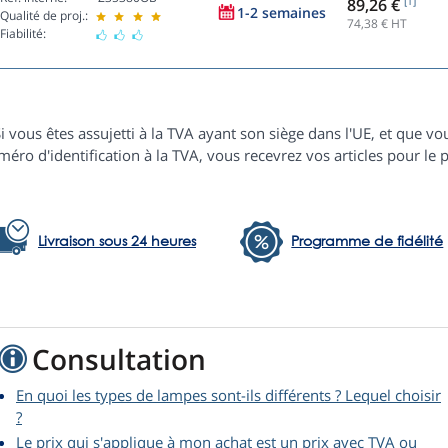
89,26 €
[1]
1-2 semaines
Qualité de proj.:
74,38
€ HT
Fiabilité:
i vous êtes assujetti à la TVA ayant son siège dans l'UE, et que
éro d'identification à la TVA, vous recevrez vos articles pour le p
Livraison sous 24 heures
Programme de fidélité
Consultation
En quoi les types de lampes sont-ils différents ? Lequel choisir
?
Le prix qui s'applique à mon achat est un prix avec TVA ou