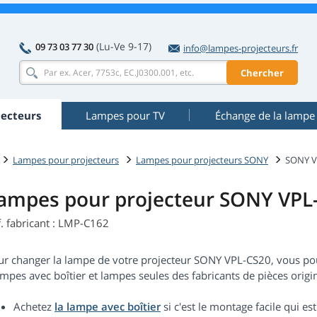
(Lu-Ve 9-17)
09 73 03 77 30
info@lampes-projecteurs.fr
Chercher
ecteurs
Lampes pour TV
Échange de la lampe
Lampes pour projecteurs
Lampes pour projecteurs SONY
SONY V
ampes pour projecteur SONY VPL
. fabricant : LMP-C162
ur changer la lampe de votre projecteur SONY VPL-CS20, vous pou
ampes avec boîtier et lampes seules des fabricants de pièces origin
Achetez
la lampe avec boîtier
si c'est le montage facile qui 