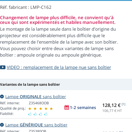
Réf. fabricant : LMP-C162
Changement de lampe plus difficile, ne convient qu'à
ceux qui sont expérimentés et habiles manuellement.
Le montage de la lampe seule dans le boîtier d'origine du
projecteur est considérablement plus difficile que le
remplacement de l'ensemble de la lampe avec son boîtier.
Vous pouvez choisir entre deux variantes de lampe sans
boîtier : ampoule originale ou ampoule générique.
VIDEO : remplacement de la lampe nue sans boîtier
Variantes de la lampe sans boîtier
Lampe
ORIGINALE
sans boîtier
Réf. interne:
Z35468OOB
128,12 €
[1]
1-2 semaines
Qualité de proj.:
106,77
€ HT
Fiabilité:
Lampe
GÉNÉRIQUE
sans boîtier
Réf. interne:
Z35380OB