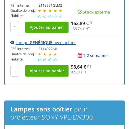
Réf. interne:
Z119551GLM2
Qualité de proj.:
Stock externe
Fiabilité:
162,89 €
[1]
135,74
€ HT
Lampe
GÉNÉRIQUE
avec boîtier
Réf. interne:
Z114022ML
Qualité de proj.:
1-2 semaines
Fiabilité:
98,64 €
[1]
82,20
€ HT
Lampes sans boîtier
pour
projecteur SONY VPL-EW300