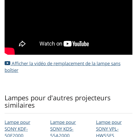
Afficher la vidéo de remplacement de la lampe sans
boîtier
Lampes pour d'autres projecteurs
similaires
Lampe pour
Lampe pour
Lampe pour
SONY KDF-
SONY KDS-
SONY VPL-
50E2000
55A2000
HW55ES