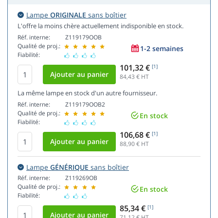
Lampe
ORIGINALE
sans boîtier
L'offre la moins chère actuellement indisponible en stock.
Réf. interne:
Z119179OOB
Qualité de proj.:
1-2 semaines
Fiabilité:
101,32 €
[1]
84,43
€ HT
La même lampe en stock d'un autre fournisseur.
Réf. interne:
Z119179OOB2
Qualité de proj.:
En stock
Fiabilité:
106,68 €
[1]
88,90
€ HT
Lampe
GÉNÉRIQUE
sans boîtier
Réf. interne:
Z119269OB
Qualité de proj.:
En stock
Fiabilité:
85,34 €
[1]
71,12
€ HT