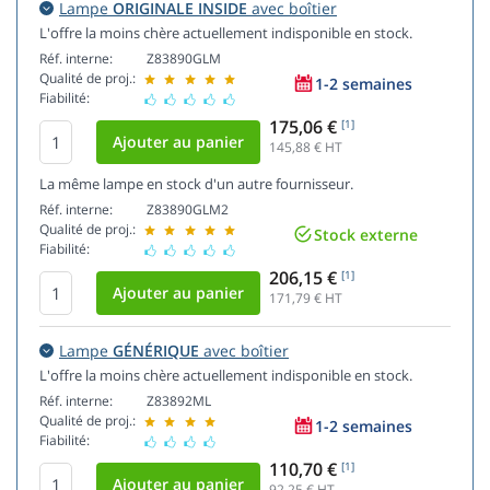
Lampe
ORIGINALE INSIDE
avec boîtier
L'offre la moins chère actuellement indisponible en stock.
Réf. interne:
Z83890GLM
Qualité de proj.:
1-2 semaines
Fiabilité:
175,06 €
[1]
145,88
€ HT
La même lampe en stock d'un autre fournisseur.
Réf. interne:
Z83890GLM2
Qualité de proj.:
Stock externe
Fiabilité:
206,15 €
[1]
171,79
€ HT
Lampe
GÉNÉRIQUE
avec boîtier
L'offre la moins chère actuellement indisponible en stock.
Réf. interne:
Z83892ML
Qualité de proj.:
1-2 semaines
Fiabilité:
110,70 €
[1]
92,25
€ HT