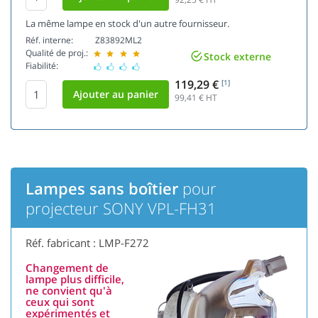
La même lampe en stock d'un autre fournisseur.
Réf. interne:
Z83892ML2
Qualité de proj.:
Stock externe
Fiabilité:
119,29 €
[1]
99,41
€ HT
Lampes sans boîtier
pour
projecteur SONY VPL-FH31
Réf. fabricant : LMP-F272
Changement de
lampe plus difficile,
ne convient qu'à
ceux qui sont
expérimentés et