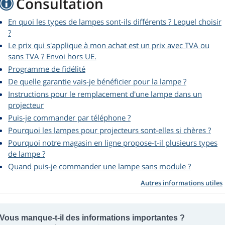
Consultation
En quoi les types de lampes sont-ils différents ? Lequel choisir
?
Le prix qui s'applique à mon achat est un prix avec TVA ou
sans TVA ? Envoi hors UE.
Programme de fidélité
De quelle garantie vais-je bénéficier pour la lampe ?
Instructions pour le remplacement d'une lampe dans un
projecteur
Puis-je commander par téléphone ?
Pourquoi les lampes pour projecteurs sont-elles si chères ?
Pourquoi notre magasin en ligne propose-t-il plusieurs types
de lampe ?
Quand puis-je commander une lampe sans module ?
Autres informations utiles
Vous manque-t-il des informations importantes ?