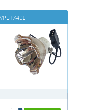
 VPL-FX40L