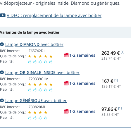
vidéoprojecteur - originales Inside, Diamond ou génériques.
VIDEO : remplacement de la lampe avec boîtier
Variantes de la lampe avec boîtier
Lampe
DIAMOND
avec boîtier
Réf. interne:
Z65742DL
262,49 €
[1]
1-2 semaines
Qualité de proj.:
218,74
€ HT
Fiabilité:
Lampe
ORIGINALE INSIDE
avec boîtier
Réf. interne:
Z29339GLM
167 €
[1]
1-2 semaines
Qualité de proj.:
139,17
€ HT
Fiabilité:
Lampe
GÉNÉRIQUE
avec boîtier
Réf. interne:
Z30820ML
97,86 €
[1]
1-2 semaines
Qualité de proj.:
81,55
€ HT
Fiabilité: