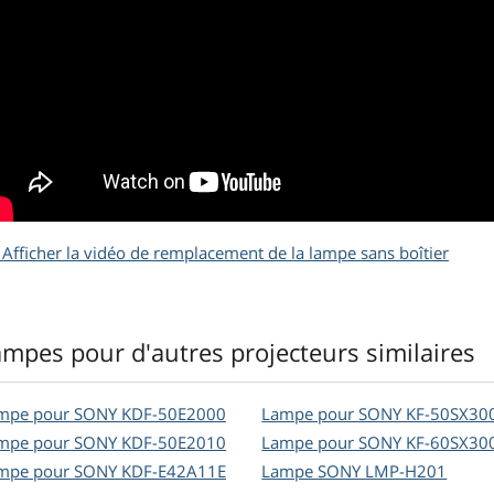
Afficher la vidéo de remplacement de la lampe sans boîtier
ampes pour d'autres projecteurs similaires
mpe pour SONY KDF-50E2000
Lampe pour SONY KF-50SX30
mpe pour SONY KDF-50E2010
Lampe pour SONY KF-60SX30
mpe pour SONY KDF-E42A11E
Lampe SONY LMP-H201