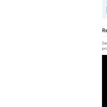
R
Da
pr