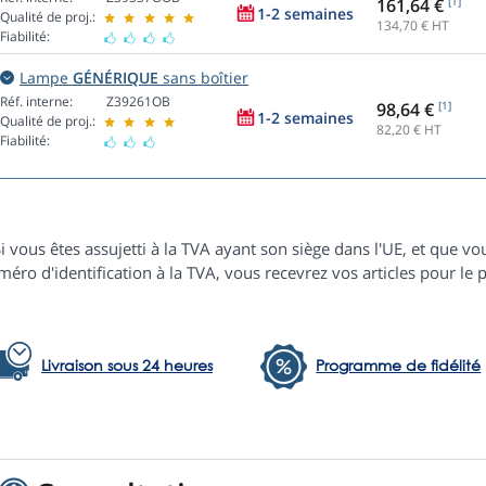
161,64 €
[1]
1-2 semaines
Qualité de proj.:
134,70
€ HT
Fiabilité:
Lampe
GÉNÉRIQUE
sans boîtier
Réf. interne:
Z39261OB
98,64 €
[1]
1-2 semaines
Qualité de proj.:
82,20
€ HT
Fiabilité:
i vous êtes assujetti à la TVA ayant son siège dans l'UE, et que
éro d'identification à la TVA, vous recevrez vos articles pour le p
Livraison sous 24 heures
Programme de fidélité