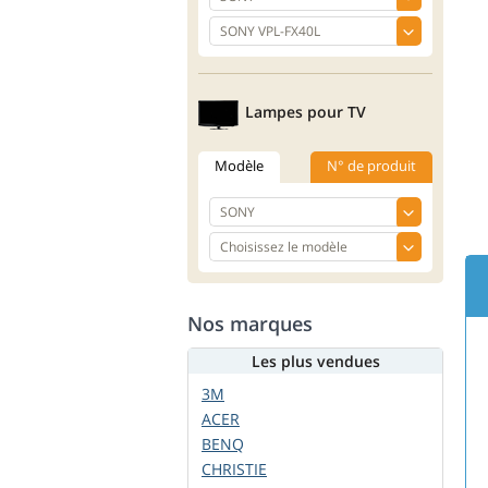
Lampes pour TV
Modèle
N° de produit
Nos marques
Les plus vendues
3M
ACER
BENQ
CHRISTIE