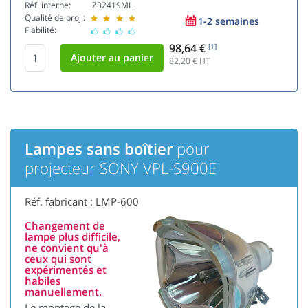
Réf. interne:
Z32419ML
Qualité de proj.:
1-2 semaines
Fiabilité:
98,64 €
[1]
82,20
€ HT
Lampes sans boîtier
pour
projecteur SONY VPL-S900E
Réf. fabricant : LMP-600
Changement de
lampe plus difficile,
ne convient qu'à
ceux qui sont
expérimentés et
habiles
manuellement.
Le montage de la