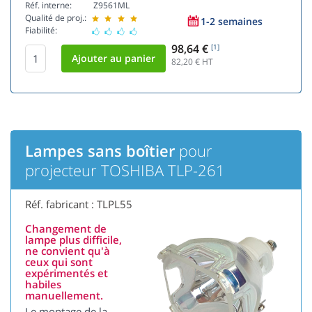
Réf. interne:
Z9561ML
Qualité de proj.:
1-2 semaines
Fiabilité:
98,64 €
[1]
82,20
€ HT
Lampes sans boîtier
pour
projecteur TOSHIBA TLP-261
Réf. fabricant : TLPL55
Changement de
lampe plus difficile,
ne convient qu'à
ceux qui sont
expérimentés et
habiles
manuellement.
Le montage de la