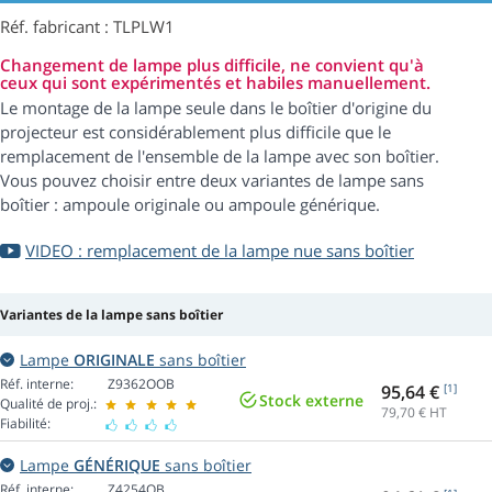
Réf. fabricant : TLPLW1
Changement de lampe plus difficile, ne convient qu'à
ceux qui sont expérimentés et habiles manuellement.
Le montage de la lampe seule dans le boîtier d'origine du
projecteur est considérablement plus difficile que le
remplacement de l'ensemble de la lampe avec son boîtier.
Vous pouvez choisir entre deux variantes de lampe sans
boîtier : ampoule originale ou ampoule générique.
VIDEO : remplacement de la lampe nue sans boîtier
Variantes de la lampe sans boîtier
Lampe
ORIGINALE
sans boîtier
Réf. interne:
Z9362OOB
95,64 €
[1]
Stock externe
Qualité de proj.:
79,70
€ HT
Fiabilité:
Lampe
GÉNÉRIQUE
sans boîtier
Réf. interne:
Z4254OB