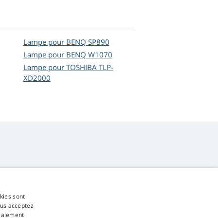
Lampe pour BENQ SP890
Lampe pour BENQ W1070
Lampe pour TOSHIBA TLP-
XD2000
okies sont
4,9
étoiles
ous acceptez
545 commentaires
Google
également