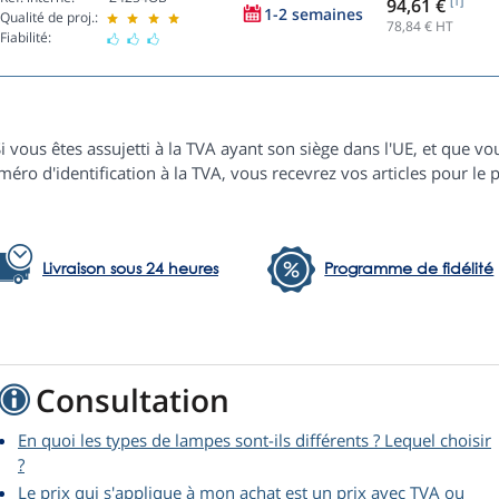
94,61 €
[1]
1-2 semaines
Qualité de proj.:
78,84
€ HT
Fiabilité:
i vous êtes assujetti à la TVA ayant son siège dans l'UE, et que
éro d'identification à la TVA, vous recevrez vos articles pour le p
Livraison sous 24 heures
Programme de fidélité
Consultation
En quoi les types de lampes sont-ils différents ? Lequel choisir
?
Le prix qui s'applique à mon achat est un prix avec TVA ou