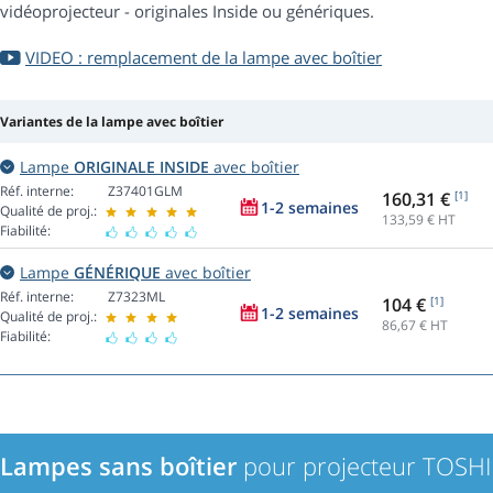
vidéoprojecteur - originales Inside ou génériques.
VIDEO : remplacement de la lampe avec boîtier
Variantes de la lampe avec boîtier
Lampe
ORIGINALE INSIDE
avec boîtier
Réf. interne:
Z37401GLM
160,31 €
[1]
1-2 semaines
Qualité de proj.:
133,59
€ HT
Fiabilité:
Lampe
GÉNÉRIQUE
avec boîtier
Réf. interne:
Z7323ML
104 €
[1]
1-2 semaines
Qualité de proj.:
86,67
€ HT
Fiabilité:
Lampes sans boîtier
pour projecteur TOSH