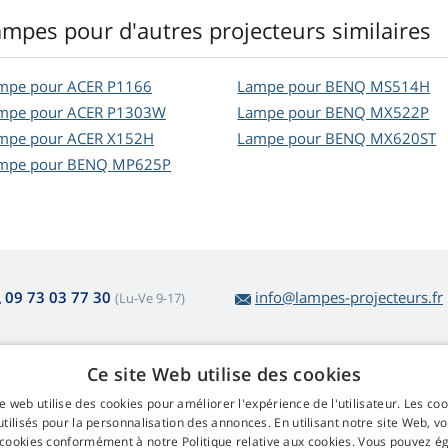
ampes pour d'autres projecteurs similaires
mpe pour ACER P1166
Lampe pour BENQ MS514H
mpe pour ACER P1303W
Lampe pour BENQ MX522P
mpe pour ACER X152H
Lampe pour BENQ MX620ST
mpe pour BENQ MP625P
09 73 03 77 30
info@lampes-projecteurs.fr
(Lu-Ve 9-17)
Ce site Web utilise des cookies
r l'achat des lampes
Web Retail s.r.o.
e web utilise des cookies pour améliorer l'expérience de l'utilisateur. Les co
tour et réclamation
Contact
tilisés pour la personnalisation des annonces. En utilisant notre site Web, v
tour facile d'articles
GDPR
 cookies conformément à notre Politique relative aux cookies. Vous pouvez 