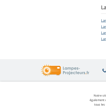
L
La
La
La
La
Ce qui vous intéresse
Su
Notre sit
Conseils
Re
également u
Garantie des lampes
Re
tous les