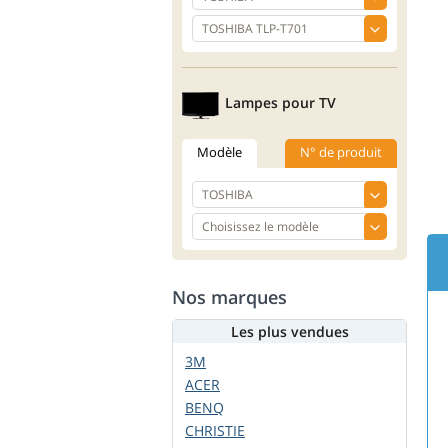
Lampes pour TV
Modèle
N° de produit
Nos marques
Les plus vendues
3M
ACER
BENQ
CHRISTIE