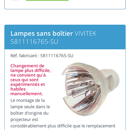
Lampes sans boîtier
VIVITEK
5811116765-SU
Réf. fabricant : 5811116765-SU
Changement de
lampe plus difficile,
ne convient qu'à
ceux qui sont
expérimentés et
habiles
manuellement.
Le montage de la
lampe seule dans le
boîtier d'origine du
projecteur est
considérablement plus difficile que le remplacement