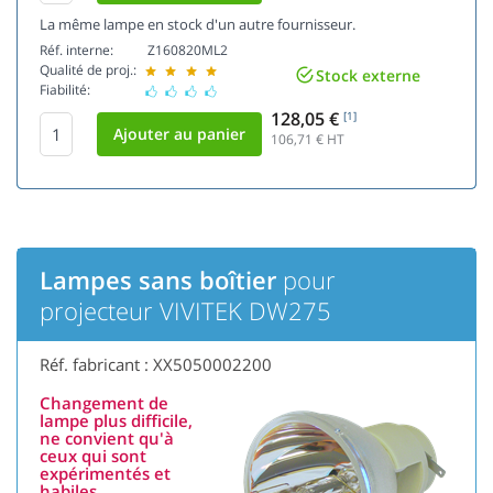
La même lampe en stock d'un autre fournisseur.
Réf. interne:
Z160820ML2
Qualité de proj.:
Stock externe
Fiabilité:
128,05 €
[1]
106,71
€ HT
Lampes sans boîtier
pour
projecteur VIVITEK DW275
Réf. fabricant : XX5050002200
Changement de
lampe plus difficile,
ne convient qu'à
ceux qui sont
expérimentés et
habiles