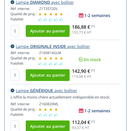
Lampe
DIAMOND
avec boîtier
Réf. interne:
Z172072DL
Qualité de proj.:
1-2 semaines
Fiabilité:
186,88 €
[1]
155,73
€ HT
Lampe
ORIGINALE INSIDE
avec boîtier
Réf. interne:
Z160814GLM
Qualité de proj.:
En stock
Fiabilité:
142,90 €
[1]
119,08
€ HT
Lampe
GÉNÉRIQUE
avec boîtier
L'offre la moins chère actuellement indisponible en stock.
Réf. interne:
Z160820ML
Qualité de proj.:
1-2 semaines
Fiabilité:
112,04 €
[1]
93,37
€ HT