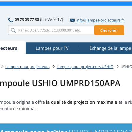
(Lu-Ve 9-17)
09 73 03 77 30
info@lampes-projecteurs.fr
Chercher
ecteurs
Lampes pour TV
Échange de la lampe
Lampes pour projecteurs
Lampes pour projecteurs USHIO
USHI
mpoule USHIO UMPRD150APA
ampoule originale offre
la qualité de projection maximale
et le r
ématurée minimal.