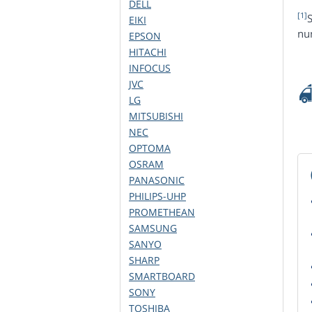
DELL
[1]
S
EIKI
num
EPSON
HITACHI
INFOCUS
JVC
LG
MITSUBISHI
NEC
OPTOMA
OSRAM
PANASONIC
PHILIPS-UHP
PROMETHEAN
SAMSUNG
SANYO
SHARP
SMARTBOARD
SONY
TOSHIBA