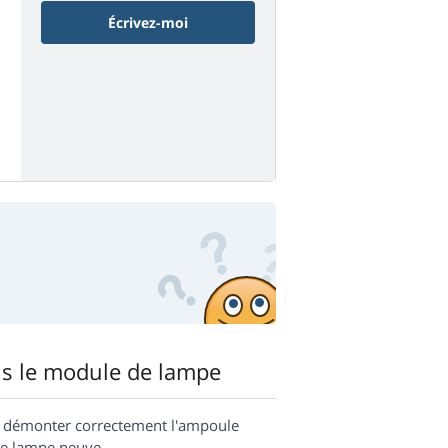
Écrivez-moi
s le module de lampe
t démonter correctement l'ampoule
e lampe neuve.