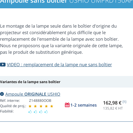
Ampoule sans boîtier
USHIO UMPRD150AP
Le montage de la lampe seule dans le boîtier d'origine du
projecteur est considérablement plus difficile que le
remplacement de l'ensemble de la lampe avec son boîtier.
Nous ne proposons que la variante originale de cette lampe,
pas le produit de substitution générique.
VIDEO : remplacement de la lampe nue sans boîtier
Variantes de la lampe sans boîtier
Ampoule
ORIGINALE
USHIO
Réf. interne:
Z148880OOB
162,98 €
[1]
1-2 semaines
Qualité de proj.:
135,82
€ HT
Fiabilité: